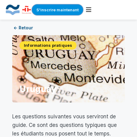
S'inscrire maintenant
Skip
← Retour
to
content
Informations pratiques
Uruguay
Les questions suivantes vous serviront de
guide. Ce sont des questions typiques que
les étudiants nous posent tout le temps.