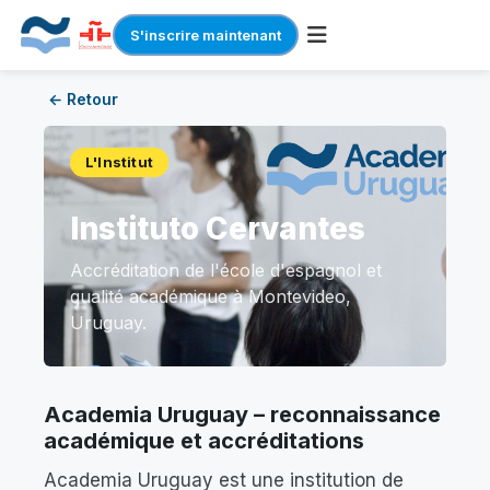
S'inscrire maintenant
Skip
← Retour
to
content
L'Institut
Instituto Cervantes
Accréditation de l'école d'espagnol et
qualité académique à Montevideo,
Uruguay.
Academia Uruguay – reconnaissance
académique et accréditations
Academia Uruguay est une institution de