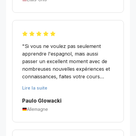
L'Academia est une école merveilleuse
pour les apprenants de tous niveaux !"
"Si vous ne voulez pas seulement
apprendre l'espagnol, mais aussi
passer un excellent moment avec de
nombreuses nouvelles expériences et
connaissances, faites votre cours
d'espagnol à l'Academia Uruguay. Elle
Lire la suite
est très bien située sur la Plaza Matriz,
en plein cœur de la vieille ville, et il y a
Paulo Glowacki
de nombreuses activités auxquelles
Allemagne
participer. Votre espagnol s'améliorera
considérablement si vous suivez des
cours ici."