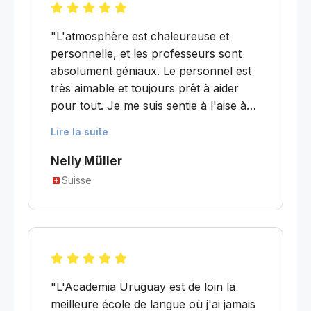
"L'atmosphère est chaleureuse et
personnelle, et les professeurs sont
absolument géniaux. Le personnel est
très aimable et toujours prêt à aider
pour tout. Je me suis sentie à l'aise à
chaque instant, et pendant ces quatre
Lire la suite
mois, l'Academia est devenue une sorte
de famille pour moi. Les cours sont très
Nelly Müller
intéressants et variés — on travaille
Suisse
avec des livres, des journaux, des films
et des sujets d'actualité. Mais on
n'apprend pas seulement beaucoup
sur l'espagnol, on apprend aussi sur la
culture de l'Uruguay et de l'Amérique
du Sud. Je n'oublierai jamais ces gens
"L'Academia Uruguay est de loin la
si chaleureux, et j'espère ne pas
meilleure école de langue où j'ai jamais