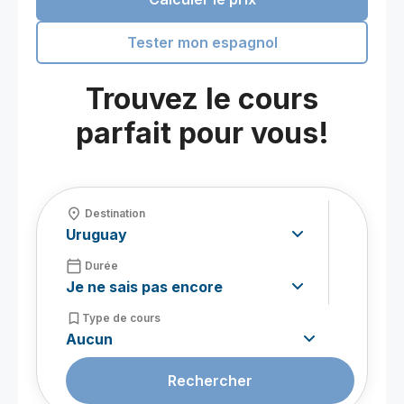
Tester mon espagnol
Trouvez le cours
parfait pour vous!
fmd_good
Destination
calendar_today
Durée
bookmark_border
Type de cours
Rechercher