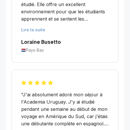
oublier l'espagnol non plus."
étudié. Elle offre un excellent
environnement pour que les étudiants
apprennent et se sentent les
bienvenus. Les professeurs sont
Lire la suite
formidables, le personnel est
sympathique et serviable, et les familles
Loraine Busetto
d'accueil rendront votre séjour
Pays-Bas
inoubliable. Mes groupes comptaient
entre 2 et 6 personnes, ce qui est très
réduit par rapport aux autres écoles où
j'ai étudié. L'Academia utilise ses
propres supports pédagogiques, qui
emploient la langue réellement parlée
"J'ai absolument adoré mon séjour à
en Uruguay et abordent un mélange de
l'Academia Uruguay. J'y ai étudié
sujets pertinents, intéressants,
pendant une semaine au début de mon
contemporains et souvent même
voyage en Amérique du Sud, car j'étais
amusants."
une débutante complète en espagnol.