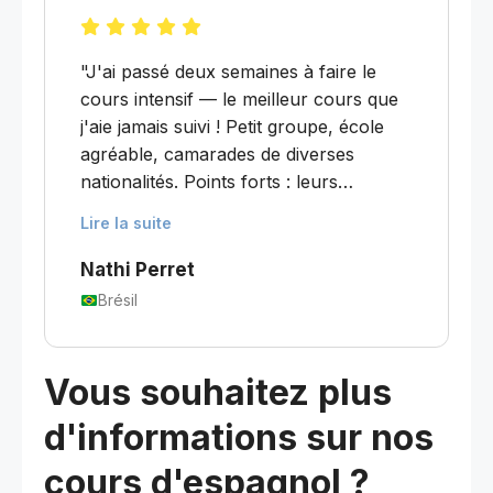
"J'ai passé deux semaines à faire le
cours intensif — le meilleur cours que
j'aie jamais suivi ! Petit groupe, école
agréable, camarades de diverses
nationalités. Points forts : leurs
supports sur l'histoire et les curiosités
Lire la suite
de l'Uruguay, et notre professeur
Ignacio, incroyablement clair et
Nathi Perret
excellent pour animer le cours avec
Brésil
des personnes d'âges et d'intérêts
différents !"
Vous souhaitez plus
d'informations sur nos
cours d'espagnol ?