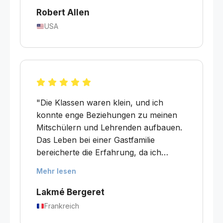
kleinen Gruppengrößen ermöglichen
Robert Allen
ein hohes Maß an persönlicher
USA
Betreuung. Die Academia ist eine
wunderbare Schule für Lernende aller
Niveaus!"
"Die Klassen waren klein, und ich
konnte enge Beziehungen zu meinen
Mitschülern und Lehrenden aufbauen.
Das Leben bei einer Gastfamilie
bereicherte die Erfahrung, da ich
Spanisch in alltäglichen Situationen
Mehr lesen
anwenden und die lokale Kultur besser
kennenlernen konnte. Die Kombination
Lakmé Bergeret
aus faszinierenden Kursen, kultureller
Frankreich
Immersion und einer herzlichen