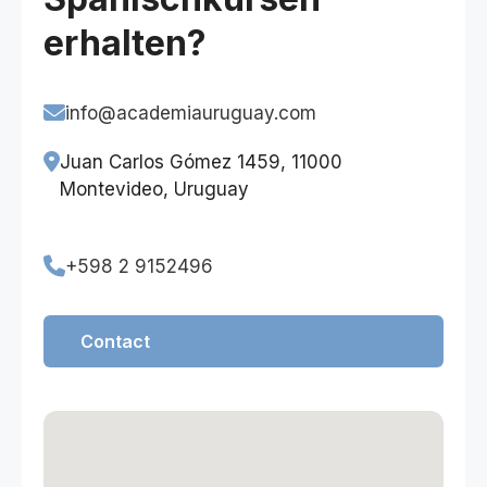
interessanten, zeitgenössischen und oft
erhalten?
sogar witzigen Themen behandeln."
info@academiauruguay.com
Juan Carlos Gómez 1459, 11000
Montevideo, Uruguay
+598 2 9152496
Contact