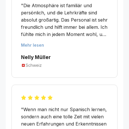
"Die Atmosphäre ist familiär und
persönlich, und die Lehrkräfte sind
absolut großartig. Das Personal ist sehr
freundlich und hilft immer bei allem. Ich
fühlte mich in jedem Moment wohl, und
während dieser 4 Monate wurde die
Mehr lesen
Academia für mich so etwas wie eine
Familie. Die Stunden sind sehr
Nelly Müller
interessant und abwechslungsreich. Es
Schweiz
wird mit Büchern, Zeitungen, Filmen
und aktuellen Themen gearbeitet. Aber
man lernt nicht nur sehr viel über das
Spanische, sondern auch über die
Kultur Uruguays und Südamerikas.
Diese herzlichen Menschen werde ich
"Wenn man nicht nur Spanisch lernen,
nie vergessen – und hoffentlich auch
sondern auch eine tolle Zeit mit vielen
das Spanisch nicht."
neuen Erfahrungen und Erkenntnissen