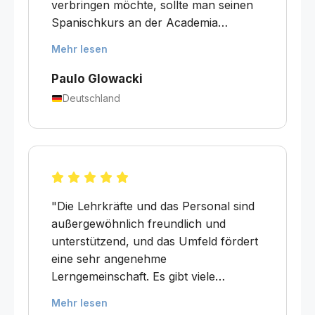
verbringen möchte, sollte man seinen
Spanischkurs an der Academia
Uruguay machen. Sie liegt sehr günstig
Mehr lesen
am Plaza Matriz, mitten im Zentrum der
Altstadt, und es gibt viele Aktivitäten, an
Paulo Glowacki
denen man teilnehmen kann. Das
Deutschland
Spanisch verbessert sich deutlich,
wenn man hier die Kurse besucht."
"Die Lehrkräfte und das Personal sind
außergewöhnlich freundlich und
unterstützend, und das Umfeld fördert
eine sehr angenehme
Lerngemeinschaft. Es gibt viele
Möglichkeiten, alltägliche Gespräche
Mehr lesen
auf hohem Niveau zu üben, und die