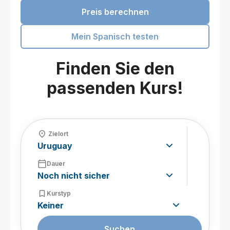
Preis berechnen
Mein Spanisch testen
Finden Sie den
passenden Kurs!
fmd_good
Zielort
calendar_today
Dauer
bookmark_border
Kurstyp
Suchen