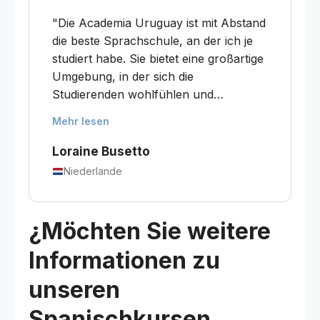
interessanten Gesprächen. Für mich
"Die Academia Uruguay ist mit Abstand
war einer der auffälligsten Aspekte der
die beste Sprachschule, an der ich je
Fokus auf den mündlichen Austausch,
studiert habe. Sie bietet eine großartige
der unglaublich hilfreich für die
Umgebung, in der sich die
Entwicklung meiner Sprechfähigkeiten
Studierenden wohlfühlen und
war"
willkommen fühlen. Die Lehrkräfte sind
Mehr lesen
hervorragend, das Personal freundlich
und hilfsbereit, und die Gastfamilien
Loraine Busetto
werden den Aufenthalt unvergesslich
Niederlande
machen. Meine Gruppengrößen lagen
zwischen 2 und 6 Personen – sehr
klein im Vergleich zu anderen Schulen,
¿Möchten Sie weitere
die ich besucht habe. Die Academia
Informationen zu
verwendet eigene Lehrmaterialien, die
die tatsächlich in Uruguay gesprochene
unseren
Sprache verwenden und eine
Mischung aus relevanten,
Spanischkursen