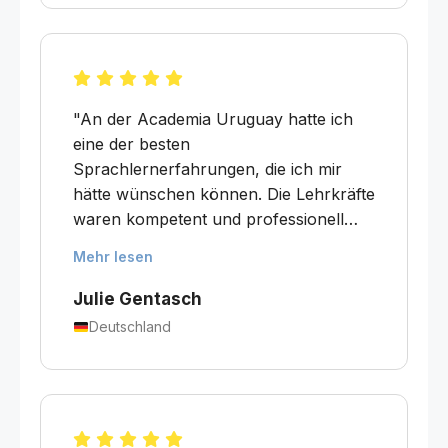
Gemeinschaft schuf ein
unvergessliches Erlebnis in
Montevideo."
"An der Academia Uruguay hatte ich
eine der besten
Sprachlernerfahrungen, die ich mir
hätte wünschen können. Die Lehrkräfte
waren kompetent und professionell
und schufen gleichzeitig eine offene
Mehr lesen
und angenehme Lernatmosphäre, die
den Wissenserwerb förderte. Während
Julie Gentasch
der kulturelle und gesellschaftliche
Deutschland
Kontext rund um Grammatik und
Theorie normalerweise künstlich und
erzwungen wirken kann, hatte er in
diesem Fall eine wirklich
unterstützende Wirkung und führte zu