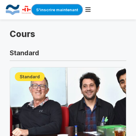
S'inscrire maintenant
Skip
to
Cours
content
Standard
Standard