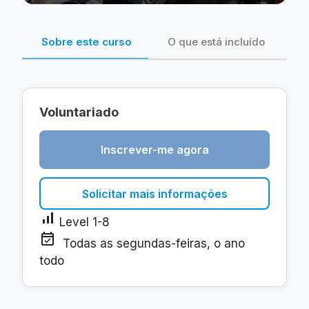
Sobre este curso
O que está incluído
Voluntariado
Inscrever-me agora
Solicitar mais informações
signal_cellular_alt
Level 1-8
event_available
Todas as segundas-feiras, o ano
todo