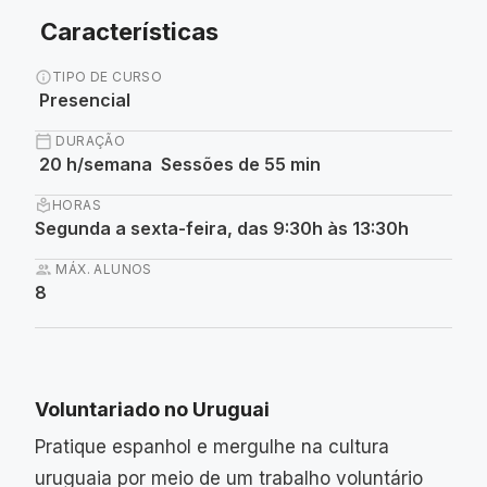
Características
info
TIPO DE CURSO
Presencial
calendar_today
DURAÇÃO
20 h/semana Sessões de 55 min
local_library
HORAS
Segunda a sexta-feira, das 9:30h às 13:30h
group
MÁX. ALUNOS
8
Voluntariado no Uruguai
Pratique espanhol e mergulhe na cultura
uruguaia por meio de um trabalho voluntário