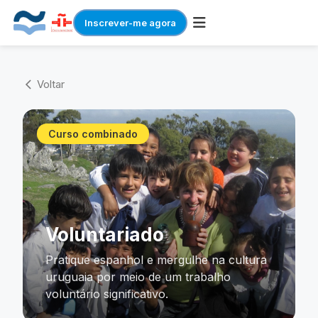
Inscrever-me agora
Skip
to
Voltar
arrow_back_ios
content
Curso combinado
Voluntariado
Pratique espanhol e mergulhe na cultura
uruguaia por meio de um trabalho
voluntário significativo.