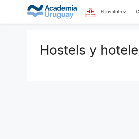
El instituto
C
Skip
to
content
Hostels y hotele