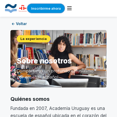
Inscribirme ahora
Skip
← Voltar
to
content
La experiencia
Sobre nosotros
Compartimos un profundo entusiasmo
por enseñar español
Quiénes somos
Fundada en 2007, Academia Uruguay es una
escuela de español ubicada en el corazón del