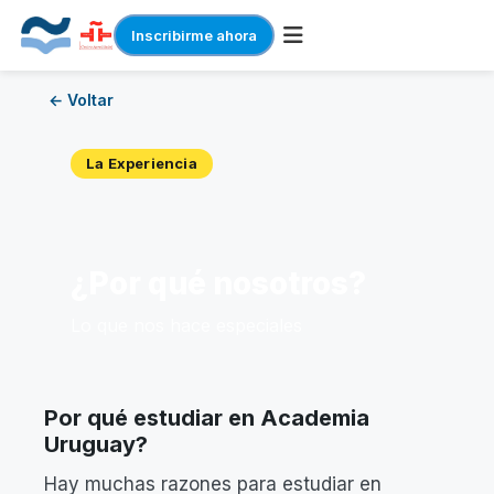
Inscribirme ahora
Skip
← Voltar
to
content
La Experiencia
¿Por qué nosotros?
Lo que nos hace especiales
Por qué estudiar en Academia
Uruguay?
Hay muchas razones para estudiar en